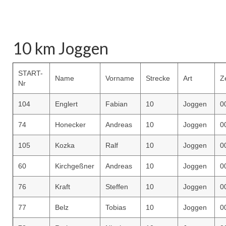
10 km Joggen
START-
Name
Vorname
Strecke
Art
Ze
Nr
104
Englert
Fabian
10
Joggen
0
74
Honecker
Andreas
10
Joggen
0
105
Kozka
Ralf
10
Joggen
0
60
Kirchgeßner
Andreas
10
Joggen
0
76
Kraft
Steffen
10
Joggen
0
77
Belz
Tobias
10
Joggen
0