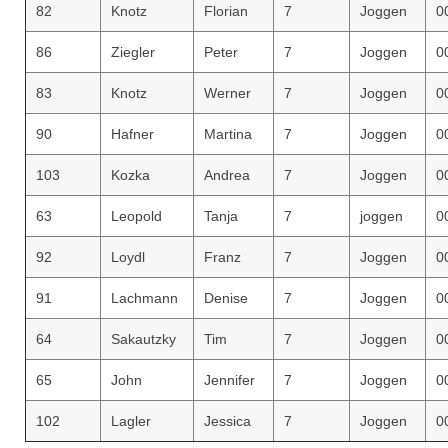
82
Knotz
Florian
7
Joggen
0
86
Ziegler
Peter
7
Joggen
0
83
Knotz
Werner
7
Joggen
0
90
Hafner
Martina
7
Joggen
0
103
Kozka
Andrea
7
Joggen
0
63
Leopold
Tanja
7
joggen
0
92
Loydl
Franz
7
Joggen
0
91
Lachmann
Denise
7
Joggen
0
64
Sakautzky
Tim
7
Joggen
0
65
John
Jennifer
7
Joggen
0
102
Lagler
Jessica
7
Joggen
0