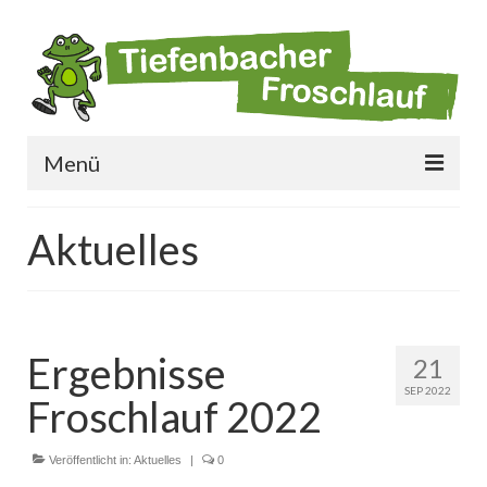
Menü
Startseite
Aktuelles
Anmeldung
Online-Anmeldung
Kontakt
Ergebnisse
21
SEP 2022
Impressum + Datenschutz
Froschlauf 2022
Veröffentlicht in:
Aktuelles
|
0