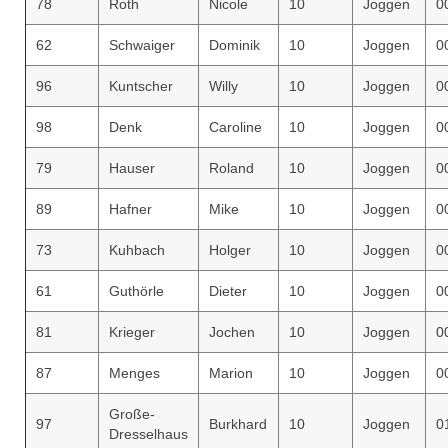
78
Roth
Nicole
10
Joggen
0
62
Schwaiger
Dominik
10
Joggen
0
96
Kuntscher
Willy
10
Joggen
0
98
Denk
Caroline
10
Joggen
0
79
Hauser
Roland
10
Joggen
0
89
Hafner
Mike
10
Joggen
0
73
Kuhbach
Holger
10
Joggen
0
61
Guthörle
Dieter
10
Joggen
0
81
Krieger
Jochen
10
Joggen
0
87
Menges
Marion
10
Joggen
0
Große-
97
Burkhard
10
Joggen
0
Dresselhaus