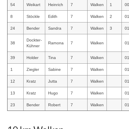
54
Weikart
Heinrich
7
Walken
1
00
8
Stöckle
Edith
7
Walken
2
01
24
Bender
Sandra
7
Walken
3
01
Dockter-
38
Ramona
7
Walken
01
Kühner
39
Holder
Tina
7
Walken
01
1
Ziegler
Sabine
7
Walken
01
12
Kratz
Jutta
7
Walken
01
13
Kratz
Hugo
7
Walken
01
23
Bender
Robert
7
Walken
01