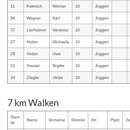
11
Kaletsch
Werner
10
Joggen
36
Wagner
Karl
10
Joggen
37
Lierheimer
Vanessa
10
Joggen
27
Hotter
Michaela
10
Joggen
28
Hotter
Uwe
10
Joggen
21
Hauser
Brgitte
10
Joggen
34
Ziegler
Ulrike
10
Joggen
7 km Walken
Start-
Name
Vorname
Strecke
Art
Platz
Ze
Nr.