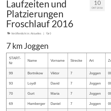
Laufzeiten und
10
OKT 2016
Platzierungen
Froschlauf 2016
Veröffentlicht in:
Aktuelles
|
0
7 km Joggen
START-
Name
Vorname
Strecke
Art
Ze
Nr
99
Bortnikow
Viktor
7
Joggen
0
93
Loydl
David
7
Joggen
0
70
Gurt
Maria
7
Joggen
0
69
Hamberger
Daniel
7
Joggen
0