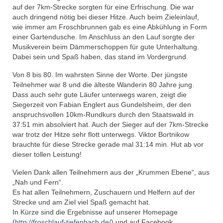
auf der 7km-Strecke sorgten für eine Erfrischung. Die war
auch dringend nötig bei dieser Hitze. Auch beim Zieleinlauf,
wie immer am Froschbrunnen gab es eine Abkühlung in Form
einer Gartendusche. Im Anschluss an den Lauf sorgte der
Musikverein beim Dämmerschoppen für gute Unterhaltung.
Dabei sein und Spaß haben, das stand im Vordergrund.
Von 8 bis 80. Im wahrsten Sinne der Worte. Der jüngste
Teilnehmer war 8 und die älteste Wanderin 80 Jahre jung.
Dass auch sehr gute Läufer unterwegs waren, zeigt die
Siegerzeit von Fabian Englert aus Gundelsheim, der den
anspruchsvollen 10km-Rundkurs durch den Staatswald in
37:51 min absolviert hat. Auch der Sieger auf der 7km-Strecke
war trotz der Hitze sehr flott unterwegs. Viktor Bortnikow
brauchte für diese Strecke gerade mal 31:14 min. Hut ab vor
dieser tollen Leistung!
Vielen Dank allen Teilnehmern aus der „Krummen Ebene“, aus
„Nah und Fern“.
Es hat allen Teilnehmern, Zuschauern und Helfern auf der
Strecke und am Ziel viel Spaß gemacht hat.
In Kürze sind die Ergebnisse auf unserer Homepage
(
http://froschlauf-tiefenbach.de/
) und auf Facebook