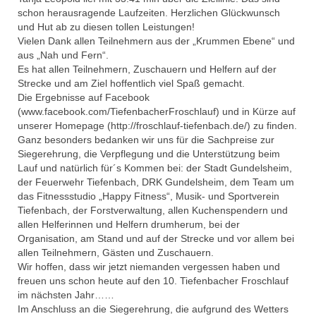
schon herausragende Laufzeiten. Herzlichen Glückwunsch
und Hut ab zu diesen tollen Leistungen!
Vielen Dank allen Teilnehmern aus der „Krummen Ebene“ und
aus „Nah und Fern“.
Es hat allen Teilnehmern, Zuschauern und Helfern auf der
Strecke und am Ziel hoffentlich viel Spaß gemacht.
Die Ergebnisse auf Facebook
(www.facebook.com/TiefenbacherFroschlauf) und in Kürze auf
unserer Homepage (http://froschlauf-tiefenbach.de/) zu finden.
Ganz besonders bedanken wir uns für die Sachpreise zur
Siegerehrung, die Verpflegung und die Unterstützung beim
Lauf und natürlich für´s Kommen bei: der Stadt Gundelsheim,
der Feuerwehr Tiefenbach, DRK Gundelsheim, dem Team um
das Fitnessstudio „Happy Fitness“, Musik- und Sportverein
Tiefenbach, der Forstverwaltung, allen Kuchenspendern und
allen Helferinnen und Helfern drumherum, bei der
Organisation, am Stand und auf der Strecke und vor allem bei
allen Teilnehmern, Gästen und Zuschauern.
Wir hoffen, dass wir jetzt niemanden vergessen haben und
freuen uns schon heute auf den 10. Tiefenbacher Froschlauf
im nächsten Jahr……
Im Anschluss an die Siegerehrung, die aufgrund des Wetters