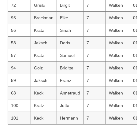
72
Greiß
Birgit
7
Walken
0
95
Brackman
Elke
7
Walken
0
56
Kratz
Sinah
7
Walken
0
58
Jaksch
Doris
7
Walken
0
57
Kratz
Samuel
7
Walken
0
94
Golz
Brigitte
7
Walken
0
59
Jaksch
Franz
7
Walken
0
68
Keck
Annetraud
7
Walken
0
100
Kratz
Jutta
7
Walken
0
101
Keck
Hermann
7
Walken
0