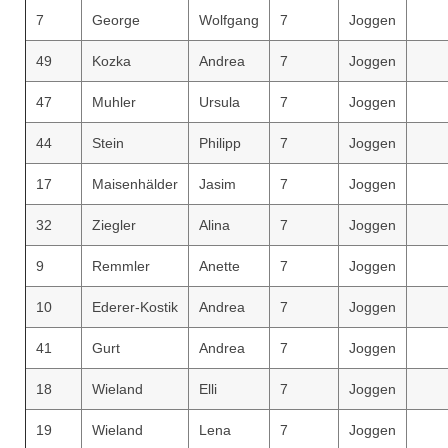
7
George
Wolfgang
7
Joggen
49
Kozka
Andrea
7
Joggen
47
Muhler
Ursula
7
Joggen
44
Stein
Philipp
7
Joggen
17
Maisenhälder
Jasim
7
Joggen
32
Ziegler
Alina
7
Joggen
9
Remmler
Anette
7
Joggen
10
Ederer-Kostik
Andrea
7
Joggen
41
Gurt
Andrea
7
Joggen
18
Wieland
Elli
7
Joggen
19
Wieland
Lena
7
Joggen