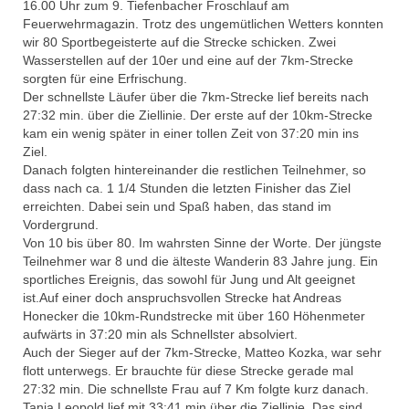
16.00 Uhr zum 9. Tiefenbacher Froschlauf am
Feuerwehrmagazin. Trotz des ungemütlichen Wetters konnten
wir 80 Sportbegeisterte auf die Strecke schicken. Zwei
Wasserstellen auf der 10er und eine auf der 7km-Strecke
sorgten für eine Erfrischung.
Der schnellste Läufer über die 7km-Strecke lief bereits nach
27:32 min. über die Ziellinie. Der erste auf der 10km-Strecke
kam ein wenig später in einer tollen Zeit von 37:20 min ins
Ziel.
Danach folgten hintereinander die restlichen Teilnehmer, so
dass nach ca. 1 1/4 Stunden die letzten Finisher das Ziel
erreichten. Dabei sein und Spaß haben, das stand im
Vordergrund.
Von 10 bis über 80. Im wahrsten Sinne der Worte. Der jüngste
Teilnehmer war 8 und die älteste Wanderin 83 Jahre jung. Ein
sportliches Ereignis, das sowohl für Jung und Alt geeignet
ist.Auf einer doch anspruchsvollen Strecke hat Andreas
Honecker die 10km-Rundstrecke mit über 160 Höhenmeter
aufwärts in 37:20 min als Schnellster absolviert.
Auch der Sieger auf der 7km-Strecke, Matteo Kozka, war sehr
flott unterwegs. Er brauchte für diese Strecke gerade mal
27:32 min. Die schnellste Frau auf 7 Km folgte kurz danach.
Tanja Leopold lief mit 33:41 min über die Ziellinie. Das sind